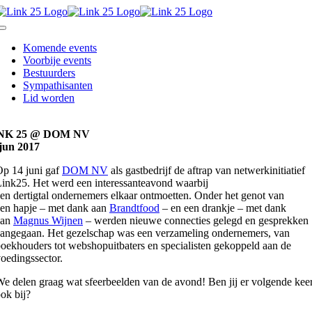
Skip
to
Toggle
content
Navigation
Komende events
Voorbije events
Bestuurders
Sympathisanten
Lid worden
NK 25 @ DOM NV
jun 2017
p 14 juni gaf
DOM NV
als gastbedrijf de aftrap van netwerkinitiatief
ink25. Het werd een interessanteavond waarbij
en dertigtal ondernemers elkaar ontmoetten. Onder het genot van
en hapje – met dank aan
Brandtfood
– en een drankje – met dank
aan
Magnus Wijnen
– werden nieuwe connecties gelegd en gesprekken
angegaan. Het gezelschap was een verzameling ondernemers, van
oekhouders tot webshopuitbaters en specialisten gekoppeld aan de
oedingssector.
e delen graag wat sfeerbeelden van de avond!
Ben jij er volgende kee
ok bij?